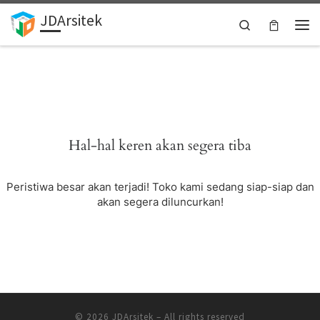
JDArsitek
Skip to content
Search
Men
Hal-hal keren akan segera tiba
Peristiwa besar akan terjadi! Toko kami sedang siap-siap dan
akan segera diluncurkan!
© 2026
JDArsitek
–
All rights reserved